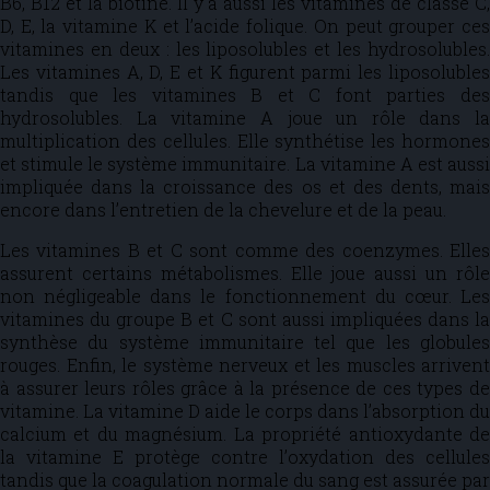
B6, B12 et la biotine. Il y a aussi les vitamines de classe C,
D, E, la vitamine K et l’acide folique. On peut grouper ces
vitamines en deux : les liposolubles et les hydrosolubles.
Les vitamines A, D, E et K figurent parmi les liposolubles
tandis que les vitamines B et C font parties des
hydrosolubles. La vitamine A joue un rôle dans la
multiplication des cellules. Elle synthétise les hormones
et stimule le système immunitaire. La vitamine A est aussi
impliquée dans la croissance des os et des dents, mais
encore dans l’entretien de la chevelure et de la peau.
Les vitamines B et C sont comme des coenzymes. Elles
assurent certains métabolismes. Elle joue aussi un rôle
non négligeable dans le fonctionnement du cœur. Les
vitamines du groupe B et C sont aussi impliquées dans la
synthèse du système immunitaire tel que les globules
rouges. Enfin, le système nerveux et les muscles arrivent
à assurer leurs rôles grâce à la présence de ces types de
vitamine. La vitamine D aide le corps dans l’absorption du
calcium et du magnésium. La propriété antioxydante de
la vitamine E protège contre l’oxydation des cellules
tandis que la coagulation normale du sang est assurée par