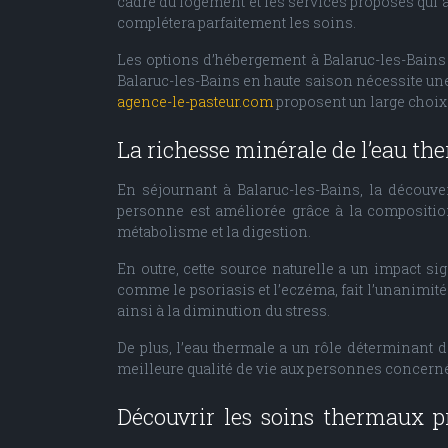
cadre du logement et les services proposés qui a
complétera parfaitement les soins.
Les options d’hébergement à Balaruc-les-Bains 
Balaruc-les-Bains en haute saison nécessite une 
agence-le-pasteur.com
proposent un large choix
La richesse minérale de l’eau ther
En séjournant à Balaruc-les-Bains, la découv
personne est améliorée grâce à la composition
métabolisme et la digestion.
En outre, cette source naturelle a un impact sign
comme le psoriasis et l’eczéma, fait l’unanimité
ainsi à la diminution du stress.
De plus, l’eau thermale a un rôle déterminant 
meilleure qualité de vie aux personnes concerné
Découvrir les soins thermaux pr