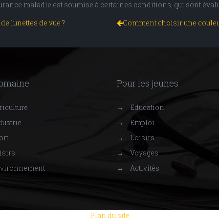
urance maladie est soumise à certaines conditions, qui sont évalu
de lunettes de vue ?
Comment choisir une couleur 
domaine
Pour les jeunes
iculture
→
Education
ustrie
→
Emploi
ort
→
Loisirs
isirs
→
Voyages
vironnement
→
Activités
Plan du site