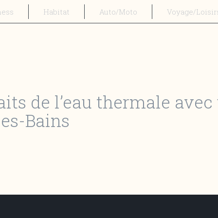
ness
Habitat
Auto/Moto
Voyage/Loisir
aits de l’eau thermale avec
les-Bains