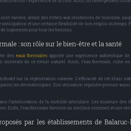
mélioreront l’expérience de la cure. Ainsi, un hébergement offran
sont variées, allant des hôtels aux résidences de tourisme, jusq
anticipation et une certaine flexibilité de son emploi du temps. Po
 de logements pour tous les besoins.
male : son rôle sur le bien-être et la santé
erte des
eaux thermales
apporte une expérience authentique de re
 minérale de ce trésor naturel. Ainsi, l’eau thermale, riche en
ificatif sur la régénération cutanée. L’efficacité de cet élixir n
 parmi les dermatologues. Son utilisation régulière procure auss
dans l’amélioration de la mobilité articulaire. Les douleurs des
es. Enfin, l’eau thermale favorise un meilleur sommeil et une réc
oposés par les établissements de Balaruc-