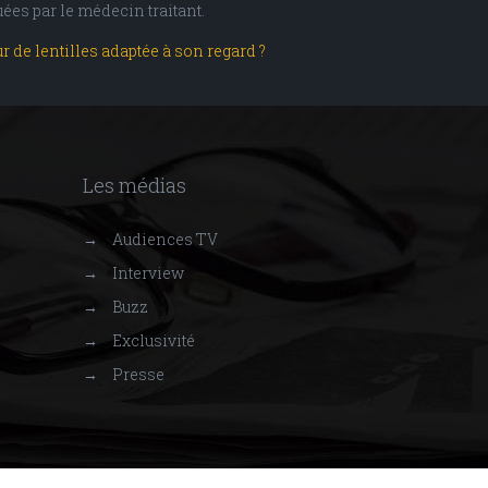
ées par le médecin traitant.
de lentilles adaptée à son regard ?
Les médias
→
Audiences TV
→
Interview
→
Buzz
→
Exclusivité
→
Presse