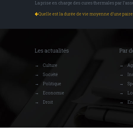
La prise en charge des cures thermales par l’ass
Quelle est la durée de vie moyenne d’une paire 
Les actualités
Par 
→
Culture
→
Agr
→
Société
→
Ind
→
Politique
→
Sp
→
Economie
→
Lo
→
Droit
→
En