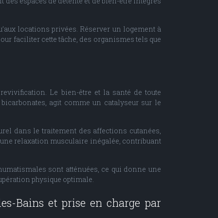
t des espaces de détente et de bien-être intégrés
u’aux locations privées. Réserver un logement à
ur faciliter cette tâche, des organismes tels que
vivification. Le bien-être et la santé de toute
 bicarbonates, agit comme un catalyseur sur le
aturel dans le traitement des affections cutanées,
i une relaxation musculaire inégalée, contribuant
 rhumatismales sont atténuées, ce qui donne une
upération physique optimale.
les-Bains et prise en charge par