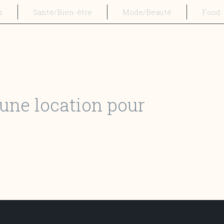
s
Santé/Bien-être
Mode/Beauté
Food
 une location pour