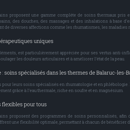
ains proposent une gamme complète de soins thermaux pris en
s bains, des douches, des massages et des inhalations à base d’
 de diverses affections comme les rhumatismes, les maladies resp
thérapeutiques uniques
éments, est particulièrement appréciée pour ses vertus anti-infl
ulager les douleurs articulaires et à améliorer l’état de la peau.
: soins spécialisés dans les thermes de Balaruc-les-B
pour leurs soins spécialisés en rhumatologie et en phlébologie. 
acement grâce à l’eau thermale, riche en soufre et en magnésium.
 flexibles pour tous
ains proposent des programmes de soins personnalisés, afin 
offrent une flexibilité optimale, permettant à chacun de bénéficier 