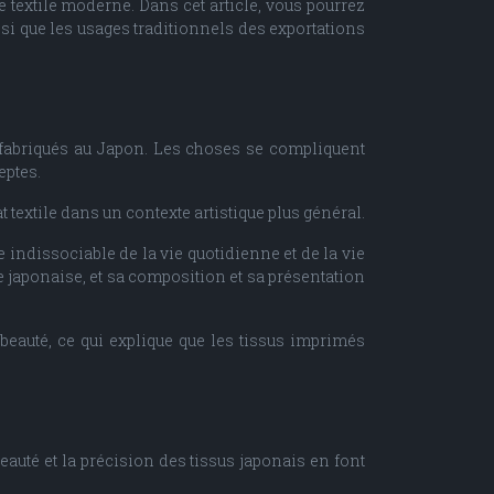
e textile moderne. Dans cet article, vous pourrez
nsi que les usages traditionnels des exportations
us fabriqués au Japon. Les choses se compliquent
eptes.
at textile dans un contexte artistique plus général.
e indissociable de la vie quotidienne et de la vie
re japonaise, et sa composition et sa présentation
 beauté, ce qui explique que les tissus imprimés
beauté et la précision des tissus japonais en font