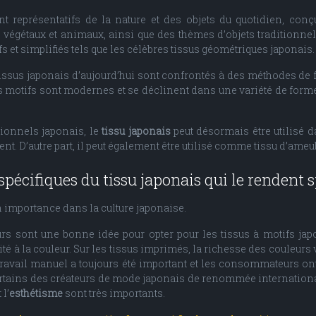
sont représentatifs de la nature et des objets du quotidien, c
gétaux et animaux, ainsi que des thèmes d’objets traditionnels 
s et simplifiés tels que les célèbres tissus géométriques japonais.
tissus japonais d’aujourd’hui sont confrontés à des méthodes de f
Les motifs sont modernes et se déclinent dans une variété de forme
tionnels japonais, le
tissu japonais
peut désormais être utilisé
t. D’autre part, il peut également être utilisé comme tissu d’ame
spécifiques du tissu japonais qui le rendent s
on importance dans la culture japonaise.
leurs sont une bonne idée pour opter pour les tissus à motifs japo
té à la couleur. Sur les tissus imprimés, la richesse des couleurs
e travail manuel a toujours été important et les consommateurs on
certains des créateurs de mode japonais de renommée internationale
 l’
esthétisme
sont très importants.