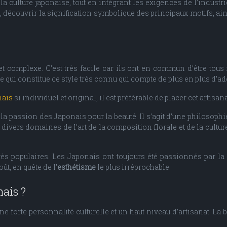
la culture japonaise, tout en intégrant les exigences de l’industri
 découvrir la signification symbolique des principaux motifs, ai
e et complexe. C’est très facile car ils ont en commun d’être to
 ce qui constitue ce style très connu qui compte de plus en plus d’ad
nais
si individuel et original, il est préférable de placer cet artisan
la passion des Japonais pour la beauté. Il s’agit d’une philosophi
s divers domaines de l’art de la composition florale et de la cultu
très populaires. Les Japonais ont toujours été passionnés par la
t, en quête de l’
esthétisme
le plus irréprochable.
nais ?
une forte personnalité culturelle et un haut niveau d’artisanat. La 