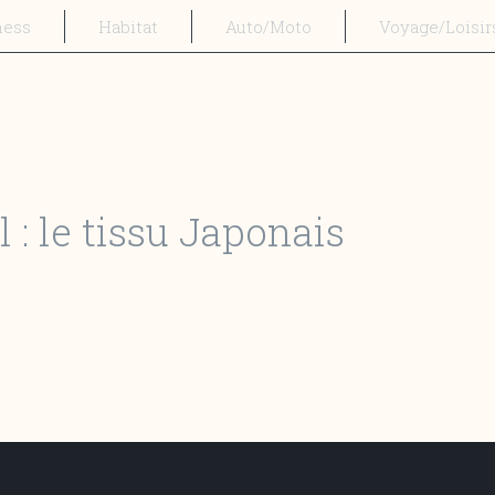
ness
Habitat
Auto/Moto
Voyage/Loisir
 : le tissu Japonais