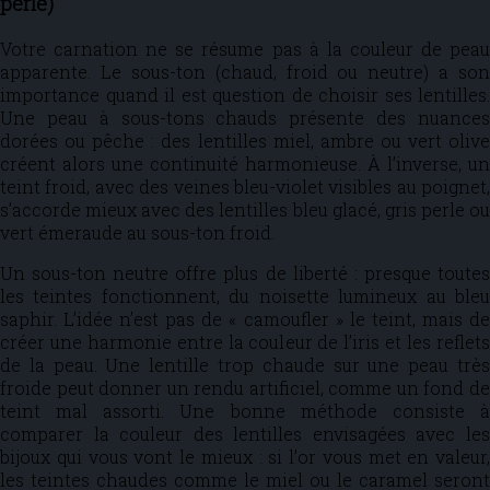
perle)
Votre carnation ne se résume pas à la couleur de peau
apparente. Le sous-ton (chaud, froid ou neutre) a son
importance quand il est question de choisir ses lentilles.
Une peau à sous-tons chauds présente des nuances
dorées ou pêche : des lentilles miel, ambre ou vert olive
créent alors une continuité harmonieuse. À l’inverse, un
teint froid, avec des veines bleu-violet visibles au poignet,
s’accorde mieux avec des lentilles bleu glacé, gris perle ou
vert émeraude au sous-ton froid.
Un sous-ton neutre offre plus de liberté : presque toutes
les teintes fonctionnent, du noisette lumineux au bleu
saphir. L’idée n’est pas de « camoufler » le teint, mais de
créer une harmonie entre la couleur de l’iris et les reflets
de la peau. Une lentille trop chaude sur une peau très
froide peut donner un rendu artificiel, comme un fond de
teint mal assorti. Une bonne méthode consiste à
comparer la couleur des lentilles envisagées avec les
bijoux qui vous vont le mieux : si l’or vous met en valeur,
les teintes chaudes comme le miel ou le caramel seront