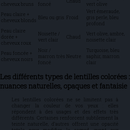
Chaud
cheveux bruns
foncé
vert olive
Vert émeraude,
Peau claire +
Bleu ou gris
Froid
gris perle, bleu
cheveux blonds
profond
Peau claire
Noisette /
Vert olive, ambre,
dorée +
Chaud
vert clair
noisette clair
cheveux roux
Noir /
Turquoise, bleu
Peau foncée +
marron très
Neutre
saphir, marron
cheveux noirs
foncé
clair
Les différents types de lentilles colorées :
nuances naturelles, opaques et fantaisie
Les lentilles colorées ne se limitent pas à
changer la couleur de vos yeux : elles
répondent à des usages et des effets très
différents. Certaines renforcent subtilement la
teinte naturelle, d’autres offrent une opacité
totale pour modifier le regard, quant aux