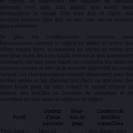
et foncés, ils supportent des couleurs de lentilles
intenses (vert jade, bleu saphir, gris acier) sans
déséquilibrer le visage. S’ils sont fins et clairs, des
lentilles noisette, bleu gris ou vert clair seront souvent
plus cohérentes.
De plus, les combinaisons contrastées mais
harmonieuses mettent le regard en valeur et créent des
effets visuels forts, notamment en photo ou vidéo. Sur
une peau mate, les tons froids comme le gris accentuent
l’intensité, sur une peau claire, en revanche, les nuances
chaudes comme le vert ou le noisette apportent un rendu
naturel. Les cheveux roux se marient idéalement avec des
teintes vertes, et les cheveux très clairs ou gris avec des
bleus froids pour un effet créatif et actuel. Choisir la
couleur des lentilles en fonction de carnation et de
chevelure permet ainsi de sublimer le regard.
Couleur
Sous-
Couleurs de
Profil
d’yeux
ton de
lentilles
naturelle
peau
conseillées
Peau mate +
Marron
Gris glacier, miel,