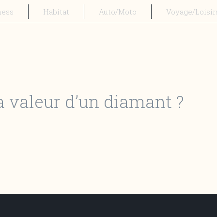
ness
Habitat
Auto/Moto
Voyage/Loisir
 valeur d’un diamant ?