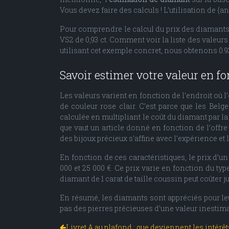
Vous devez faire des calculs ! L’utilisation de 
Pour comprendre le calcul du prix des diamants
VS2 de 0,93 ct. Comment voir la liste des valeurs 
utilisant cet exemple concret, nous obtenons 0.93 
Savoir estimer votre valeur en fon
Les valeurs varient en fonction de l’endroit où l
de couleur rose clair. C’est parce que les Bel
calculée en multipliant le coût du diamant par la
que vaut un article donné en fonction de l’offre
des bijoux précieux s’affine avec l’expérience e
En fonction de ces caractéristiques, le prix d’u
000 et 25 000 €. Ce prix varie en fonction du ty
diamant de 1 carat de taille coussin peut coûter j
En résumé, les diamants sont appréciés pour leur
pas des pierres précieuses d’une valeur inestima
Livret A au plafond : que deviennent les intérêt