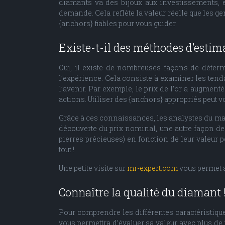
diamants va des bijoux aux investissements, e
demande. Cela reflète la valeur réelle que les ge
{anchors} fiables pour vous guider.
Existe-t-il des méthodes d’estim
Oui, il existe de nombreuses façons de détermi
l’expérience. Cela consiste à examiner les tend
l’avenir. Par exemple, le prix de l’or a augment
actions. Utiliser des {anchors} appropriés peut v
Grâce à ces connaissances, les analystes du marc
découverte du prix nominal, une autre façon de 
pierres précieuses) en fonction de leur valeur p
tout !
Une petite visite sur
mr-expert.com
vous permet a
Connaître la qualité du diamant 
Pour comprendre les différentes caractéristique
vous permettra d’évaluer sa valeur avec plus de 