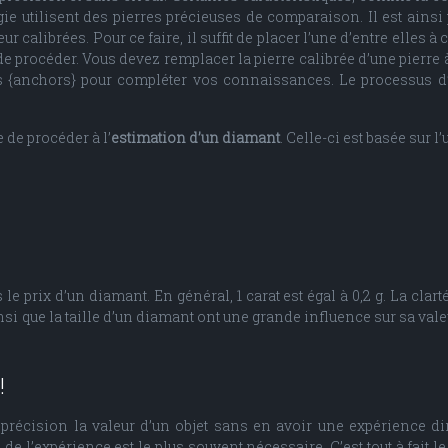
ie utilisent des pierres précieuses de comparaison. Il est ains
 calibrées. Pour ce faire, il suffit de placer l’une d’entre elles à c
e procéder. Vous devez remplacer la pierre calibrée d’une pierre à
s {anchors} pour compléter vos connaissances. Le processus d
e de procéder à l’
estimation d’un diamant
. Celle-ci est basée sur l
e prix d’un diamant. En général, 1 carat est égal à 0,2 g. La clarté
si que la taille d’un diamant ont une grande influence sur sa valeur
!
c précision la valeur d’un objet sans en avoir une expérience d
 de l’expérience est le plus souvent nécessaire. C’est tout à fait 