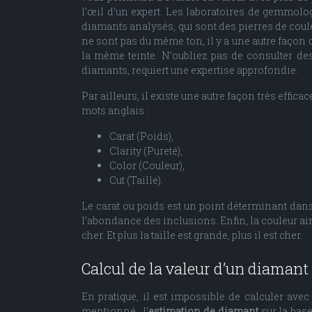
l’œil d’un expert. Les laboratoires de gemmolog
diamants analysés, qui sont des pierres de couleur
ne sont pas du même ton, il y a une autre façon d
la même teinte. N’oubliez pas de consulter de
diamants, requiert une expertise approfondie.
Par ailleurs, il existe une autre façon très efficac
mots anglais :
Carat (Poids),
Clarity (Pureté),
Color (Couleur),
Cut (Taille).
Le carat ou poids est un point déterminant dans l
l’abondance des inclusions. Enfin, la couleur ain
cher. Et plus la taille est grande, plus il est cher.
Calcul de la valeur d’un diamant 
En pratique, il est impossible de calculer ave
mentionné, l’
estimation de diamant
sur la base