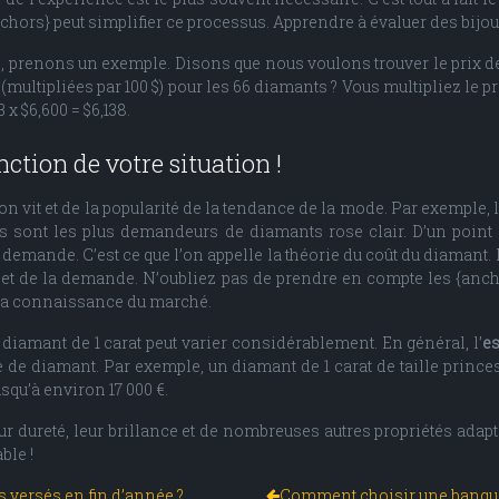
{anchors} peut simplifier ce processus. Apprendre à évaluer des bij
, prenons un exemple. Disons que nous voulons trouver le prix 
(multipliées par 100 $) pour les 66 diamants ? Vous multipliez le p
x $6,600 = $6,138.
ction de votre situation !
’on vit et de la popularité de la tendance de la mode. Par exemple,
ges sont les plus demandeurs de diamants rose clair. D’un poin
 demande. C’est ce que l’on appelle la théorie du coût du diamant.
 et de la demande. N’oubliez pas de prendre en compte les {ancho
t la connaissance du marché.
n diamant de 1 carat peut varier considérablement. En général, l’
e
pe de diamant. Par exemple, un diamant de 1 carat de taille prince
usqu’à environ 17 000 €.
 dureté, leur brillance et de nombreuses autres propriétés adapt
ble !
s versés en fin d’année ?
Comment choisir une banque 