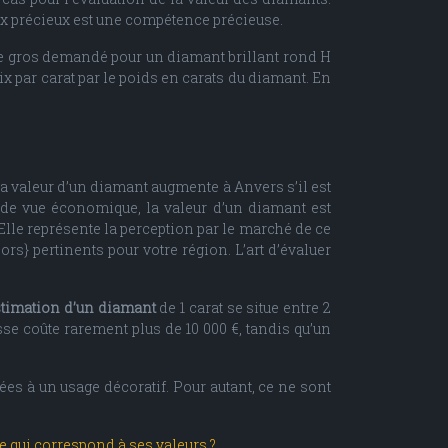
oux précieux est une compétence précieuse.
de gros demandé pour un diamant brillant rond H
rix par carat par le poids en carats du diamant. En
 la valeur d’un diamant augmente à Anvers s’il est
t de vue économique, la valeur d’un diamant est
 Elle représente la perception par le marché de ce
rs} pertinents pour votre région. L’art d’évaluer
stimation d’un diamant
de 1 carat se situe entre 2
sse coûte rarement plus de 10 000 €, tandis qu’un
ées à un usage décoratif. Pour autant, ce ne sont
qui correspond à ses valeurs ?