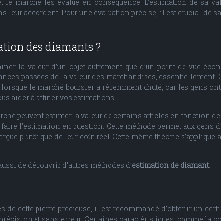
t le marché les évalue en conséquence. L’estimation de sa vale
ns leur accordent. Pour une évaluation précise, il est crucial de s
ation des diamants ?
ner la valeur d’un objet autrement que d’un point de vue écono
ances passées de la valeur des marchandises, essentiellement. C
é lorsque le marché boursier a récemment chuté, car les gens ont 
ous aider à affiner vos estimations.
hé peuvent estimer la valeur de certains articles en fonction de l’
faire l’estimation en question. Cette méthode permet aux gens d’
erçue plutôt que de leur coût réel. Cette même théorie s’applique 
ussi de découvrir d’autres méthodes d’
estimation de diamant
.
!
s de cette pierre précieuse, il est recommandé d’obtenir un certi
précision et sans erreur. Certaines caractéristiques, comme la coul