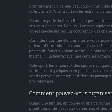
Contrairement à ce que beaucoup d’individus p
qu’environ 0,1 % de la surface terrestre. Toutefo
Quand on parle du Costa Rica, on pense directeme
eux sont des parcs. De plus, il compte également
arbres spectaculaires. En occurrence, des chênes
Considéré comme étant une terre volcanique, ce
ailleurs, d’innombrables sources d’eaux chaudes 
pentes du fameux volcan Arenal. Le plus souvent
thermal, il lui faudra payer une certaine somme.
Côté sport, les amoureux des sports nautiques pe
voile, ce sont quelques exemples des activités le
car ils peuvent contempler différents paysages 
une référence.
Comment pouvez-vous organiser v
Quand une famille, un couple ou une personne so
projet demande beaucoup de sérieux et des rec