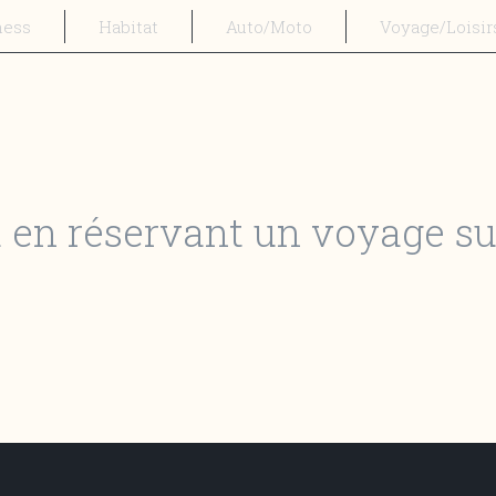
ness
Habitat
Auto/Moto
Voyage/Loisir
ca en réservant un voyage s