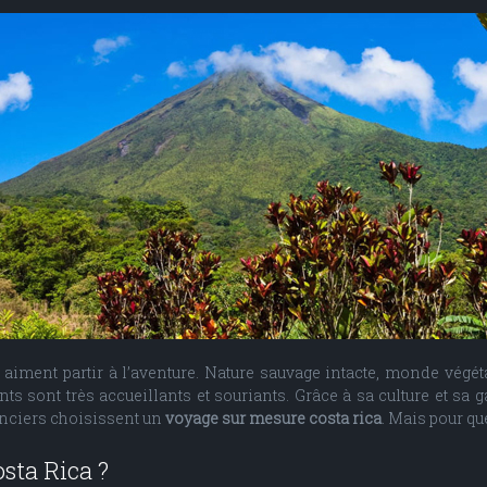
aiment partir à l’aventure. Nature sauvage intacte, monde végéta
ants sont très accueillants et souriants. Grâce à sa culture et sa
anciers choisissent un
voyage sur mesure costa rica
. Mais pour qu
sta Rica ?