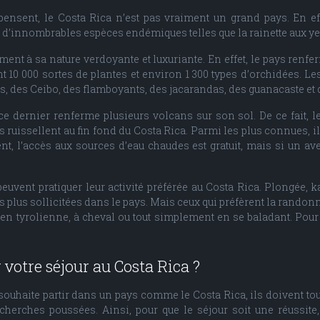
ensent, le Costa Rica n’est pas vraiment un grand pays. En effe
is, d’innombrables espèces endémiques telles que la rainette aux ye
nt à sa nature verdoyante et luxuriante. En effet, le pays renfe
 10 000 sortes de plantes et environ 1 300 types d’orchidées. Les
, des Ceibo, des flamboyants, des jacarandas, des guanacaste et d
 dernier renferme plusieurs volcans sur son sol. De ce fait, le
ruissellent au fin fond du Costa Rica. Parmi les plus connues, il 
, l’accès aux sources d’eau chaudes est gratuit, mais si un aven
uvent pratiquer leur activité préférée au Costa Rica. Plongée, k
s plus sollicitées dans le pays. Mais ceux qui préfèrent la randonn
en tyrolienne, à cheval ou tout simplement en se baladant. Pour 
otre séjour au Costa Rica ?
uhaite partir dans un pays comme le Costa Rica, ils doivent tout
herches poussées. Ainsi, pour que le séjour soit une réussite, 