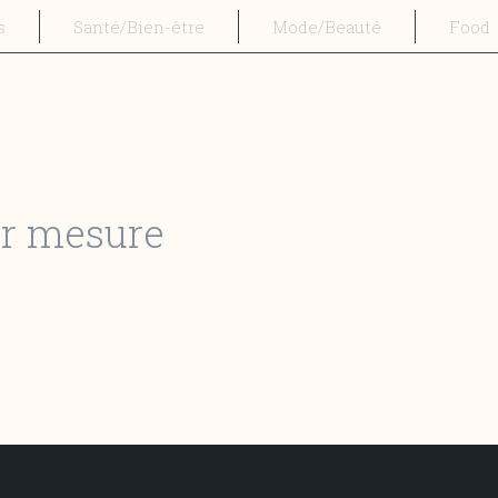
s
Santé/Bien-être
Mode/Beauté
Food
ur mesure