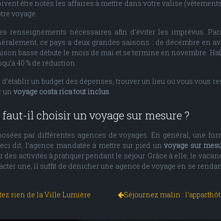
ivent être notés les affaires à mettre dans votre valise (vêtements,
tre voyage.
es renseignements nécessaires afin d’éviter les imprévus. Pa
énéralement, ce pays a deux grandes saisons : de décembre en a
saison basse débute le mois de mai et se termine en novembre. H
squ’à 40 % de réduction.
 d’établir un budget des dépenses, trouver un lieu où vous vous rest
ur un
voyage costa rica tout inclus
.
 faut-il choisir un voyage sur mesure ?
osées par différentes agences de voyages. En général, une fo
 Ceci dit, l’agence mandatée à mettre sur pied un
voyage sur mesu
 des activités à pratiquer pendant le séjour. Grâce à elle, le vaca
acter une, il suffit de dénicher une agence de voyage en se rendan
tez rien de la Ville Lumière
Séjournez malin : l’apparthô