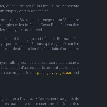
t, du haut de ses 51 100 km², il ne représente
ux rouges y ont trouvés refuge.
rme plus de 186 secteurs protégés dont 32 d’entre
 jungles et les forêts du Costa Rica abritent des
es eucalyptus arc-en-ciel.
 sous-sol de ce pays est très bouillonnant. Par
y a par exemple la Fortuna qui est placée sur les
turier désire profiter des bienfaits d’un centre
ayak, rafting, surf, pêche ou encore la planche à
ée ainsi que d’autres sports ne sont pas en reste,
en savoir plus, le site
prestige-voyages.com
est
 préparer à l’avance. Effectivement, ce genre de
il est conseillé de dresser une check-list des