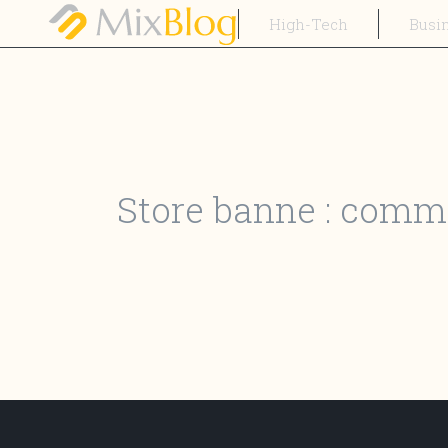
High-Tech
Busi
Store banne : comme