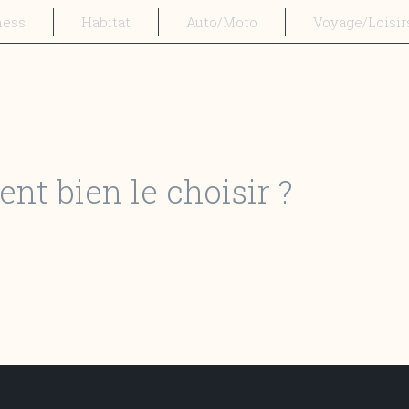
ness
Habitat
Auto/Moto
Voyage/Loisir
nt bien le choisir ?