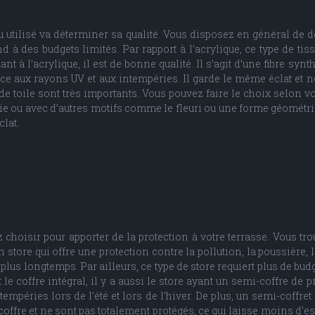
ssu utilisé va déterminer sa qualité. Vous disposez en général de d
 à des budgets limités. Par rapport à l’acrylique, ce type de tis
t à l’acrylique, il est de bonne qualité. Il s’agit d’une fibre syn
e aux rayons UV et aux intempéries. Il garde le même éclat et ne
f de toile sont très importants. Vous pouvez faire le choix selon 
e ou avec d’autres motifs comme le fleuri ou une forme géométrique
lat.
choisir pour apporter de la protection à votre terrasse. Vous tro
d’un store qui offre une protection contre la pollution, la poussière
plus longtemps. Par ailleurs, ce type de store requiert plus de bud
 coffre intégral, il y a aussi le store ayant un semi-coffre de pro
empéries lors de l’été et lors de l’hiver. De plus, un semi-coffret
coffre et ne sont pas totalement protégés, ce qui laisse moins d’es