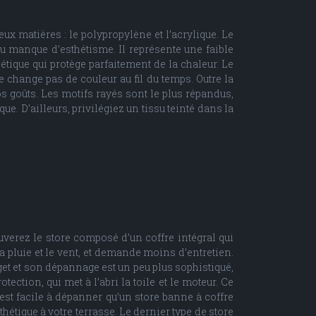
eux matières : le polypropylène et l’acrylique. Le
su manque d’esthétisme. Il représente une faible
thétique qui protège parfaitement de la chaleur. Le
 change pas de couleur au fil du temps. Outre la
vos goûts. Les motifs rayés sont le plus répandus,
. D’ailleurs, privilégiez un tissu teinté dans la
uverez le store composé d’un coffre intégral qui
, la pluie et le vent, et demande moins d’entretien.
get et son dépannage est un peu plus sophistiqué,
tection, qui met à l’abri la toile et le moteur. Ce
 est facile à dépanner qu’un store banne à coffre
thétique à votre terrasse. Le dernier type de store