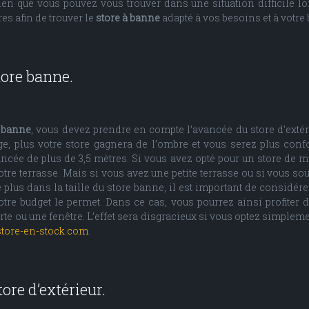
ien que vous pouvez vous trouver dans une situation difficile lor
es afin de trouver le
store à banne
adapté à vos besoins et à votre 
tore banne.
 banne
, vous devez prendre en compte l’avancée du store d’extéri
ge, plus votre store gagnera de l’ombre et vous serez plus confo
cée de plus de 3,5 mètres. Si vous avez opté pour un store de 
votre terrasse. Mais si vous avez une petite terrasse ou si vous so
plus dans la taille du store banne, il est important de considérer 
tre budget le permet. Dans ce cas, vous pourrez ainsi profiter d
rte ou une fenêtre. L’effet sera disgracieux si vous optez simplem
store-en-stock.com
.
tore d’extérieur.