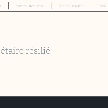
s
Santé/Bien-être
Mode/Beauté
Food
taire résilié