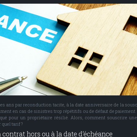
es ans par reconduction tacite, à la date anniversaire de la sous
tamment en cas de sinistres trop répétitifs ou de défaut de paieme
ué pour un propriétaire résilié. Alors, comment souscrire une
quel tarif ?
n contrat hors ou à la date d’échéance