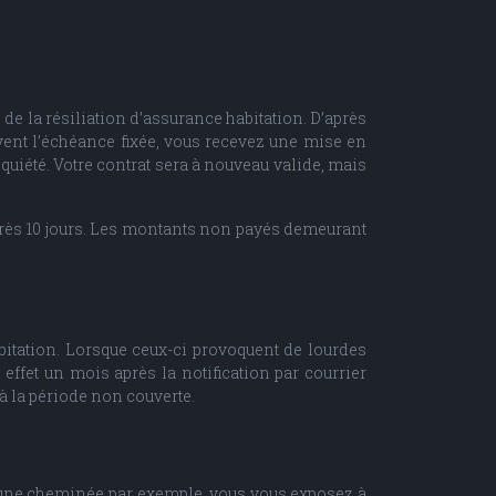
de la résiliation d’assurance habitation. D’après
ivent l’échéance fixée, vous recevez une mise en
uiété. Votre contrat sera à nouveau valide, mais
 après 10 jours. Les montants non payés demeurant
bitation. Lorsque ceux-ci provoquent de lourdes
 effet un mois après la notification par courrier
à la période non couverte.
’une cheminée par exemple, vous vous exposez à