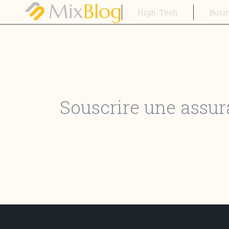
High-Tech
Busi
Souscrire une assura