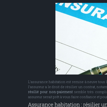
L’assurance habitation est remise à neuve tous l
l’assureur a le droit de résilier un contrat, no
résilié pour non-paiement
semble très compliq
assureur serait prêt à vous faire confiance et pour 
Assurance habitation : résilier u