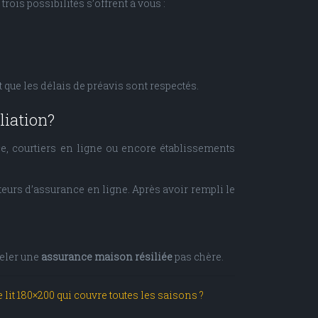
rois possibilités s’offrent à vous :
t que les délais de préavis sont respectés.
liation?
ce, courtiers en ligne ou encore établissements
eurs d’assurance en ligne. Après avoir rempli le
celer une
assurance maison résiliée
pas chère.
lit 180×200 qui couvre toutes les saisons ?