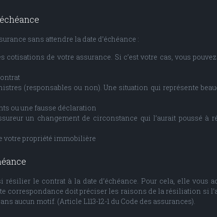
d’échéance
 assurance sans attendre la date d’échéance :
cotisations de votre assurance. Si c’est votre cas, vous pouvez 
ontrat
stres (responsables ou non). Une situation qui représente bea
s ou une fausse déclaration
sureur un changement de circonstance qui l’aurait poussé à rée
e votre propriété immobilière
chéance
 résilier le contrat à la date d’échéance. Pour cela, elle vou
te correspondance doit préciser les raisons de la résiliation si l
ans aucun motif. (Article L113-12-1 du Code des assurances).