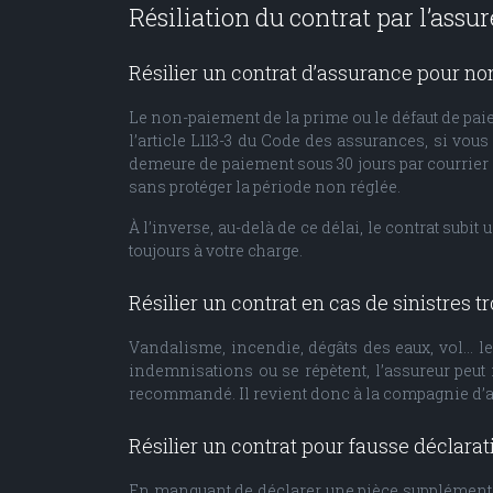
Résiliation du contrat par l’assur
Résilier un contrat d’assurance pour n
Le non-paiement de la prime ou le défaut de paie
l’article L113-3 du Code des assurances, si vou
demeure de paiement sous 30 jours par courrier 
sans protéger la période non réglée.
À l’inverse, au-delà de ce délai, le contrat sub
toujours à votre charge.
Résilier un contrat en cas de sinistres t
Vandalisme, incendie, dégâts des eaux, vol… le
indemnisations ou se répètent, l’assureur peut r
recommandé. Il revient donc à la compagnie d’as
Résilier un contrat pour fausse déclarat
En manquant de déclarer une pièce supplémenta