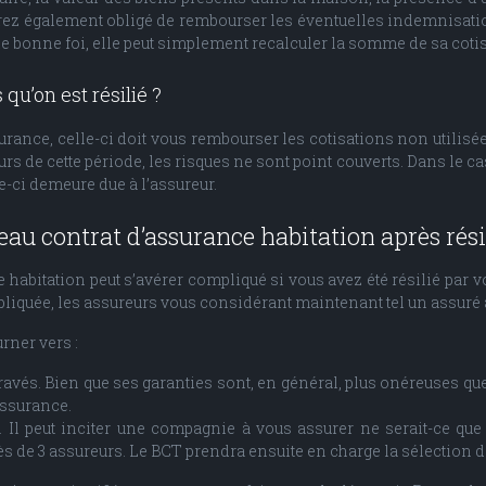
serez également obligé de rembourser les éventuelles indemnisati
e bonne foi, elle peut simplement recalculer la somme de sa coti
 qu’on est résilié ?
rance, celle-ci doit vous rembourser les cotisations non utilisée
 de cette période, les risques ne sont point couverts. Dans le cas 
e-ci demeure due à l’assureur.
eau contrat d’assurance habitation après rési
e habitation peut s’avérer compliqué si vous avez été résilié par v
pliquée, les assureurs vous considérant maintenant tel un assuré 
rner vers :
ravés. Bien que ses garanties sont, en général, plus onéreuses qu
assurance.
 Il peut inciter une compagnie à vous assurer ne serait-ce que 
s de 3 assureurs. Le BCT prendra ensuite en charge la sélection de