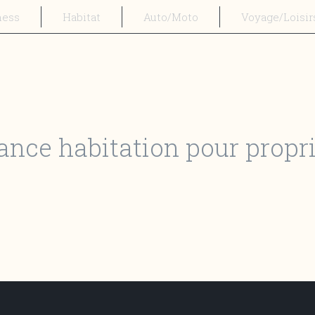
ness
Habitat
Auto/Moto
Voyage/Loisir
nce habitation pour proprié