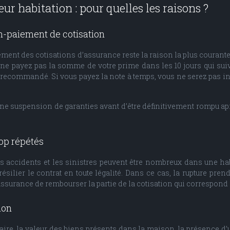
eur habitation : pour quelles les raisons ?
on-paiement de cotisation
ment des cotisations d’assurance reste la raison la plus courante 
s ne payez pas la somme de votre prime dans les 10 jours qui su
recommandé. Si vous payez la note à temps, vous ne serez pas inq
it une suspension de garanties avant d’être définitivement rompu
rop répétés
s accidents et les sinistres peuvent être nombreux dans une ha
ésilier le contrat en toute légalité. Dans ce cas, la rupture prend
surance de rembourser la partie de la cotisation qui correspond 
ion
ire, la valeur des biens présents dans la maison, la présence d