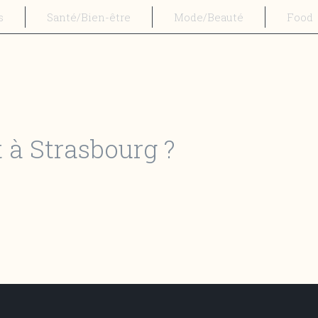
s
Santé/Bien-être
Mode/Beauté
Food
 à Strasbourg ?