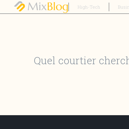
High-Tech
Busi
Quel courtier cherch