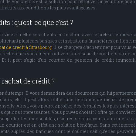
 de vos crédits est la solution pour retrouver un équilibre finan
attractifs aux conditions les plus avantageuses.
s : qu’est-ce que c’est ?
i vise à mettre ses clients en relation avec le prêteur le mieux 
llicitant plusieurs banques et institutions financières en ligne,
hat de crédit à Strasbourg
, il se chargera d’acheminer pour vous 
os recherches vous mèneront vers un réseau de courtiers ou de co
t il peut s’agir d’un courtier en pension de crédit immobili
 rachat de crédit ?
er du temps. Il vous demandera des documents qui lui permettront 
 cours, etc. Il peut alors initier une demande de rachat de cré
nseils. Ainsi, vous pourrez profiter des formules les plus intéress
ptions intéressantes. Vous pouvez choisir l’offre qui convient l
 supporter les mensualités, d’autres se retrouvent dans une situ
n courtier est en effet une solution bénéfique. Sans cet intermé
ents auprès des banques dont le courtier sait qu’elles peuvent