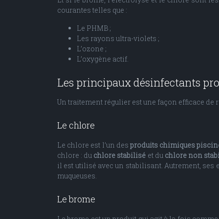
courantes telles que :
Le PHMB ;
Les rayons ultra-violets ;
L’ozone ;
L’oxygène actif.
Les principaux désinfectants pro
Un traitement régulier est une façon efficace de r
Le chlore
Le chlore est l’un des
produits chimiques pisci
chlore : du
chlore stabilisé
et du
chlore non stab
il est utilisé avec un stabilisant. Autrement, se
muqueuses.
Le brome
Le brome est un produit qui agit à la fois comme 