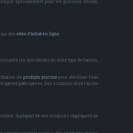
n conçus spécialement pour les piscines. Brome,
 sur des
sites d’achat en ligne
.
onnaître les spécificités de votre type de bassin,
ribution de
produits piscine
pour stériliser l’eau
es agents pathogènes. Des solutions dont l’accès
pendant, la plupart de ces solutions impliquent un
rriez également avoir accès à des solutions moins