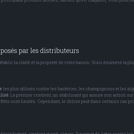
posés par les distributeurs
établir la clarté et la propreté de votre bassin. Voici énuméré la pl
ne
les plus utilisés contre les bactéries, les champignons et les a
ilisé
. Le premier contient, un stabilisant qui assure son action su
s effets sont limités. Cependant, le chlore peut dans certains cas p
désinfectant, oxydant et anti-algues. Il permet de lutter contre le