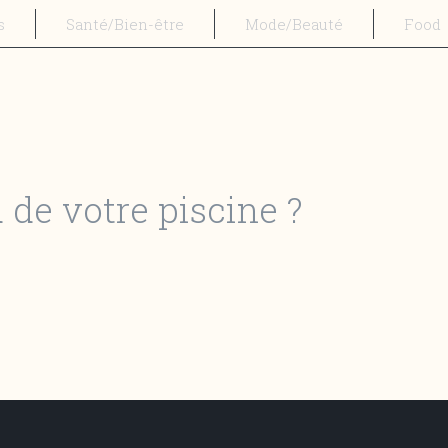
s
Santé/Bien-être
Mode/Beauté
Food
 de votre piscine ?