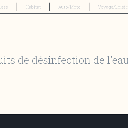
ness
Habitat
Auto/Moto
Voyage/Loisir
its de désinfection de l’eau