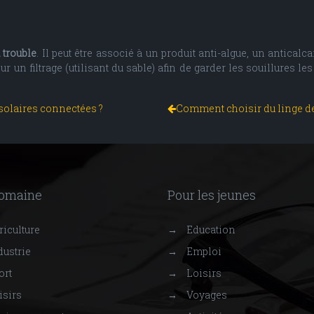
u trouble
. Il peut être associé à un produit anti-algue, un antical
ur un filtrage (utilisant du sable) afin de garder les souillures les
 solaires connectées ?
Comment choisir du linge de 
domaine
Pour les jeunes
iculture
→
Education
ustrie
→
Emploi
ort
→
Loisirs
isirs
→
Voyages