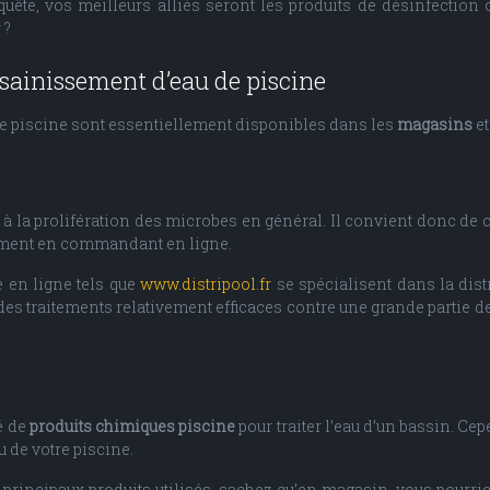
 quête, vos meilleurs alliés seront les produits de désinfectio
 ?
ssainissement d’eau de piscine
u de piscine sont essentiellement disponibles dans les
magasins
et
e à la prolifération des microbes en général. Il convient donc de c
 moment en commandant en ligne.
e en ligne tels que
www.distripool.fr
se spécialisent dans la dist
des traitements relativement efficaces contre une grande partie d
é de
produits chimiques piscine
pour traiter l’eau d’un bassin. Ce
u de votre piscine.
les principaux produits utilisés, sachez qu’en magasin, vous pou