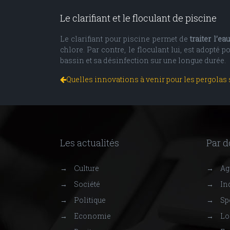
Le clarifiant et le floculant de piscine
Le clarifiant pour piscine permet de
traiter l’ea
chlore. Par contre, le floculant lui, est adopté po
bassin et sa désinfection sur une longue durée.
Quelles innovations à venir pour les pergolas
Les actualités
Par 
→
Culture
→
Agr
→
Société
→
Ind
→
Politique
→
Sp
→
Economie
→
Lo