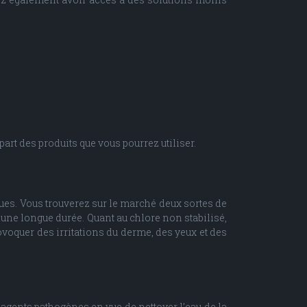
upart des produits que vous pourrez utiliser.
lgues. Vous trouverez sur le marché deux sortes de
r une longue durée. Quant au chlore non stabilisé,
rovoquer des irritations du derme, des yeux et des
s agents pathogènes en vue de nettoyer l’eau de la