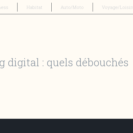
ness
Habitat
Auto/Moto
Voyage/Loisir
 digital : quels débouchés