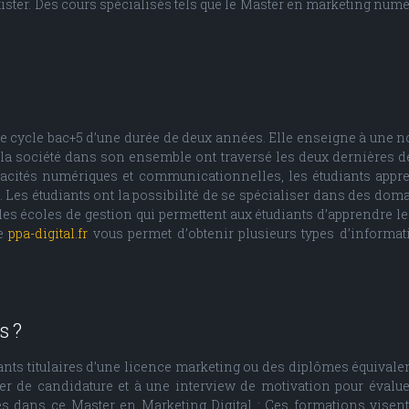
 exister. Des cours spécialisés tels que le Master en marketing nu
e cycle bac+5 d’une durée de deux années. Elle enseigne à une no
a société dans son ensemble ont traversé les deux dernières 
pacités numériques et communicationnelles, les étudiants appre
Les étudiants ont la possibilité de se spécialiser dans des doma
r les écoles de gestion qui permettent aux étudiants d’apprendr
te
ppa-digital.fr
vous permet d’obtenir plusieurs types d’informa
s ?
ants titulaires d’une licence marketing ou des diplômes équivale
de candidature et à une interview de motivation pour évaluer
és dans ce Master en Marketing Digital : Ces formations visent