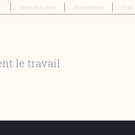
s
Santé/Bien-être
Mode/Beauté
Food
nt le travail