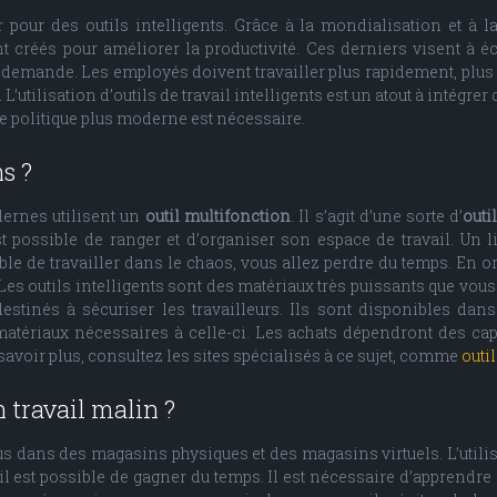
r pour des outils intelligents. Grâce à la mondialisation et à l
t créés pour améliorer la productivité. Ces derniers visent à éc
 demande. Les employés doivent travailler plus rapidement, plus 
. L’utilisation d’outils de travail intelligents est un atout à intégre
le politique plus moderne est nécessaire.
s ?
dernes utilisent un
outil multifonction
. Il s’agit d’une sorte d’
outi
st possible de ranger et d’organiser son espace de travail. Un l
ible de travailler dans le chaos, vous allez perdre du temps. En org
Les outils intelligents sont des matériaux très puissants que vous 
estinés à sécuriser les travailleurs. Ils sont disponibles dan
matériaux nécessaires à celle-ci. Les achats dépendront des capi
avoir plus, consultez les sites spécialisés à ce sujet, comme
outi
n travail malin ?
dus dans des magasins physiques et des magasins virtuels. L’utilis
 et il est possible de gagner du temps. Il est nécessaire d’apprend