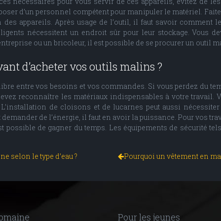
s nécessaires pour vous servir de ces appareils, évitez de les ut
isposer d’un personnel compétent pour manipuler le matériel. Faites
s appareils. Après usage de l’outil, il faut savoir comment le 
ntelligents nécessitent un endroit sûr pour leur stockage. Vous 
treprise ou un bricoleur, il est possible de se procurer un outil m
vant d’acheter vos outils malins ?
ilibre entre vos besoins et vos commandes. Si vous perdez du tem
devez reconnaître les matériaux indispensables à votre travail.
L’installation de cloisons et de lucarnes peut aussi nécessiter
 demander de l’énergie, il faut en avoir la puissance. Pour vos tr
st possible de gagner du temps. Les équipements de sécurité tels 
ne selon le type d’eau ?
Pourquoi un vêtement en mail
domaine
Pour les jeunes