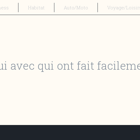
ness
Habitat
Auto/Moto
Voyage/Loisir
ui avec qui ont fait facileme