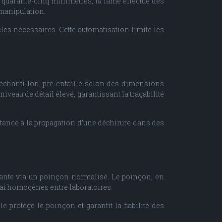
 quarante-cinq millimètres, la lame effectue des
 manipulation.
les nécessaires. Cette automatisation limite les
L’échantillon, pré-entaillé selon des dimensions
veau de détail élevé, garantissant la traçabilité
istance à la propagation d’une déchirure dans des
tante via un poinçon normalisé. Le poinçon, en
sai homogènes entre laboratoires.
e protège le poinçon et garantit la fiabilité des