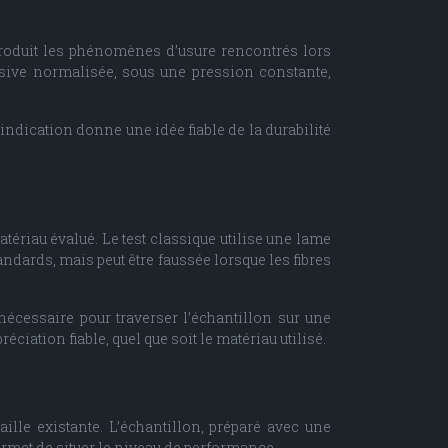
produit les phénomènes d’usure rencontrés lors
rasive normalisée, sous une pression constante,
indication donne une idée fiable de la durabilité
tériau évalué. Le test classique utilise une lame
ndards, mais peut être faussée lorsque les fibres
nécessaire pour traverser l’échantillon sur une
ciation fiable, quel que soit le matériau utilisé.
ille existante. L’échantillon, préparé avec une
ermet de situer le niveau de performance.