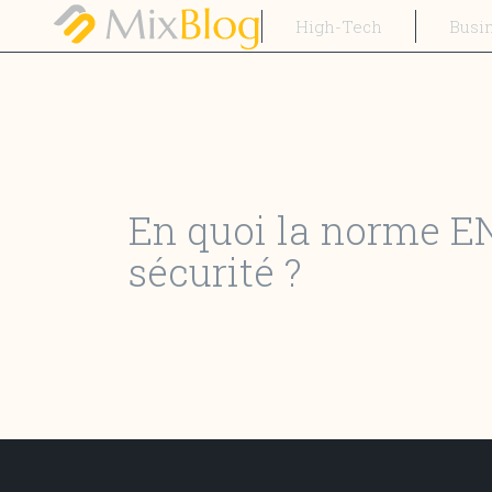
High-Tech
Busi
En quoi la norme EN
sécurité ?