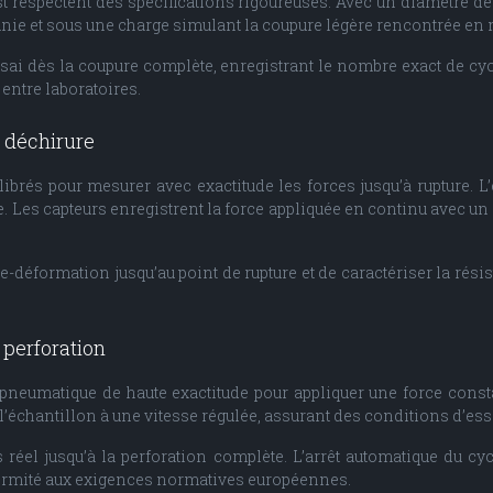
st respectent des spécifications rigoureuses. Avec un diamètre de
nie et sous une charge simulant la coupure légère rencontrée en
sai dès la coupure complète, enregistrant le nombre exact de cyc
 entre laboratoires.
a déchirure
ibrés pour mesurer avec exactitude les forces jusqu’à rupture. 
 Les capteurs enregistrent la force appliquée en continu avec un ni
-déformation jusqu’au point de rupture et de caractériser la rés
 perforation
n pneumatique de haute exactitude pour appliquer une force cons
l’échantillon à une vitesse régulée, assurant des conditions d’es
éel jusqu’à la perforation complète. L’arrêt automatique du cycl
formité aux exigences normatives européennes.