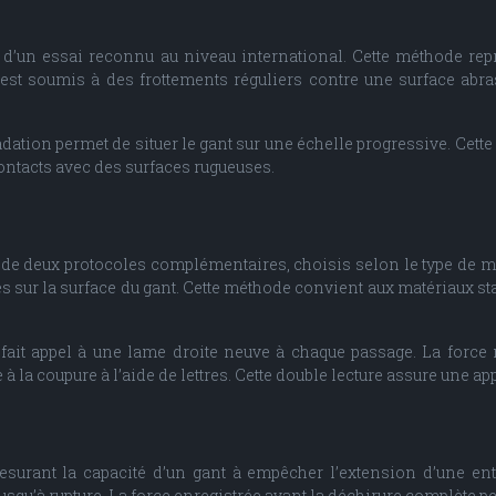
de d’un essai reconnu au niveau international. Cette méthode re
t est soumis à des frottements réguliers contre une surface ab
tion permet de situer le gant sur une échelle progressive. Cette 
contacts avec des surfaces rugueuses.
e de deux protocoles complémentaires, choisis selon le type de ma
s sur la surface du gant. Cette méthode convient aux matériaux sta
fait appel à une lame droite neuve à chaque passage. La force 
la coupure à l’aide de lettres. Cette double lecture assure une appré
surant la capacité d’un gant à empêcher l’extension d’une enta
usqu’à rupture. La force enregistrée avant la déchirure complète p