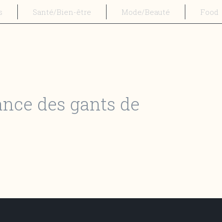
s
Santé/Bien-être
Mode/Beauté
Food
tance des gants de