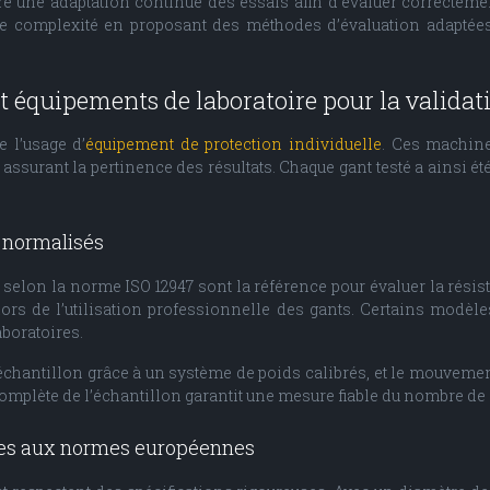
e une adaptation continue des essais afin d’évaluer correcteme
e complexité en proposant des méthodes d’évaluation adaptées 
t équipements de laboratoire pour la valida
e l’usage d’
équipement de protection individuelle
. Ces machine
ssurant la pertinence des résultats. Chaque gant testé a ainsi 
 normalisés
e selon la norme ISO 12947 sont la référence pour évaluer la rési
rs de l’utilisation professionnelle des gants. Certains modèle
aboratoires.
chantillon grâce à un système de poids calibrés, et le mouvemen
 complète de l’échantillon garantit une mesure fiable du nombre de
rmes aux normes européennes