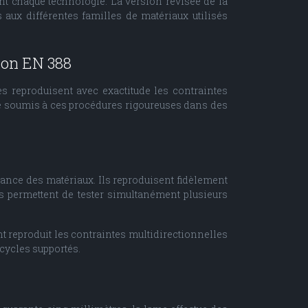
nt chaque technologie. La version révisée de la
aux différentes familles de matériaux utilisés
tion EN 388
s reproduisent avec exactitude les contraintes
été soumis à ces procédures rigoureuses dans des
stance des matériaux. Ils reproduisent fidèlement
s permettent de tester simultanément plusieurs
t reproduit les contraintes multidirectionnelles
 cycles supportés.