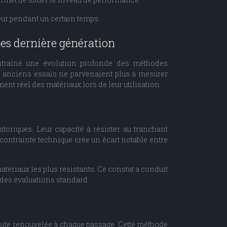
teur pendant un certain temps.
res dernière génération
ntraîné une évolution profonde des méthodes
es anciens essais ne parvenaient plus à mesurer
nt réel des matériaux lors de leur utilisation.
toriques. Leur capacité à résister au tranchant
te contrainte technique crée un écart notable entre
tériaux les plus résistants. Ce constat a conduit
 des évaluations standard.
roite renouvelée à chaque passage. Cette méthode