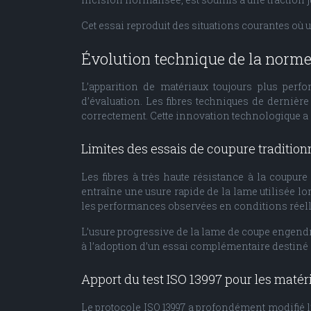
Cet essai reproduit des situations courantes où u
Évolution technique de la norme 
L’apparition de matériaux toujours plus pe
d’évaluation. Les fibres techniques de dernièr
correctement. Cette innovation technologique a c
Limites des essais de coupure traditionn
Les fibres à très haute résistance à la coupur
entraîne une usure rapide de la lame utilisée lors
les performances observées en conditions réelle
L’usure progressive de la lame de coupe engendre
à l’adoption d’un essai complémentaire destiné 
Apport du test ISO 13997 pour les matér
Le protocole ISO 13997 a profondément modifié l