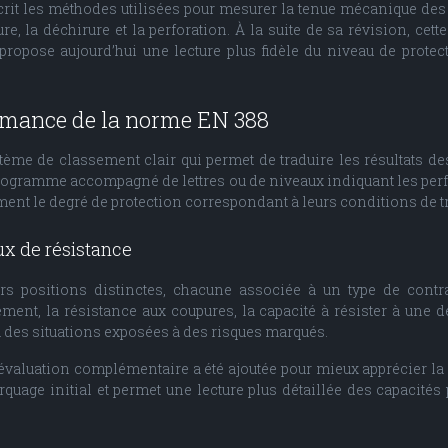
crit les méthodes utilisées pour mesurer la tenue mécanique de
ure, la déchirure et la perforation. À la suite de sa révision, c
propose aujourd’hui une lecture plus fidèle du niveau de prote
rmance de la norme EN 388
stème de classement clair qui permet de traduire les résultats 
ctogramme accompagné de lettres ou de niveaux indiquant les per
ement le degré de protection correspondant à leurs conditions de tr
ux de résistance
urs positions distinctes, chacune associée à un type de cont
ment, la résistance aux coupures, la capacité à résister à une dé
 à des situations exposées à des risques marqués.
évaluation complémentaire a été ajoutée pour mieux apprécier la 
arquage initial et permet une lecture plus détaillée des capacit