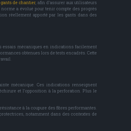
s
gants de chantier
, afin d’assurer aux utilisateurs
ette norme a évolué pour tenir compte des progrès
ction réellement apporté par les gants dans des
des essais mécaniques en indications facilement
formances obtenues lors de tests encadrés. Cette
avail.
rainte mécanique. Ces indications renseignent
chirure et l’opposition à la perforation. Plus le
résistance à la coupure des fibres performantes.
és protectrices, notamment dans des contextes de