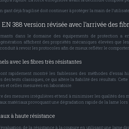
n gant déjà fragilisé doit continuer à protéger la main de l’utilisa
EN 388 version révisée avec l’arrivée des fib
rformants dans le domaine des équipements de protection a e
e génération affichent des propriétés mécaniques élevées que l
onduit à revoir les protocoles afin de mieux refléter le comporteme
els avec les fibres très résistantes
e ont rapidement montré les faiblesses des méthodes d’essai his
 des tests classiques, ce qui altère la fiabilité des résultats. Cet
s et celles mesurées en laboratoire.
 des mesures irrégulières et tend à minimiser les qualités des ma
aux matériaux provoquant une dégradation rapide de la lame lors
iaux à haute résistance
’évaluation de la résistance à la coupure en utilisant une lame d