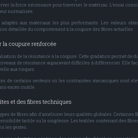
erver la force nécessaire pour traverser le matériau. L’essai consi
ueur normalisée.
t adaptés aux matériaux les plus performants. Les valeurs ob
sion détaillée du comportement à la coupure des fibres actuelles.
r la coupure renforcée
’évaluation de la résistance à la coupure. Cette gradation permet d
veaux de résistance auparavant difficiles à différencier. Elle fac
éelle aux risques.
es de certains secteurs où les contraintes mécaniques sont éle
ans excès inutile.
es et des fibres techniques
es de fibres afin d’améliorer leurs qualités globales. Certaines f
a sensibilité tactile ou la souplesse. Les textiles contenant des fi
s les gestes.