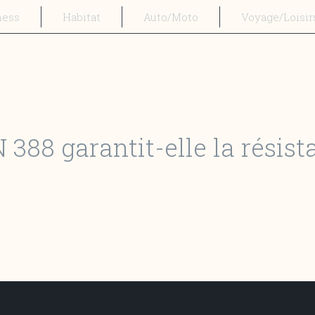
ness
Habitat
Auto/Moto
Voyage/Loisir
 388 garantit-elle la résis