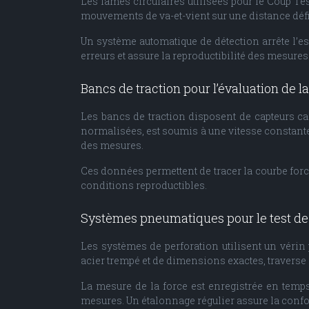
Les lames circulaires utilisées pour le Coup Te
mouvements de va-et-vient sur une distance défi
Un système automatique de détection arrête l’es
erreurs et assure la reproductibilité des mesures
Bancs de traction pour l’évaluation de l
Les bancs de traction disposent de capteurs cal
normalisées, est soumis à une vitesse constante.
des mesures.
Ces données permettent de tracer la courbe force
conditions reproductibles.
Systèmes pneumatiques pour le test de
Les systèmes de perforation utilisent un véri
acier trempé et de dimensions exactes, traverse 
La mesure de la force est enregistrée en temps r
mesures. Un étalonnage régulier assure la con