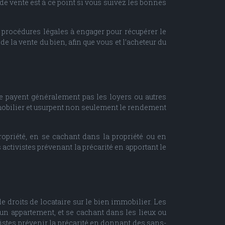
de vente est à ce point si vous suivez les bonnes
 procédures légales à engager pour récupérer le
e la vente du bien, afin que vous et l’acheteur du
 ne payent généralement pas les loyers ou autres
mobilier et usurpent non seulement le rendement
ropriété, en se cachant dans la propriété ou en
activistes prévenant la précarité en apportant le
de droits de locataire sur le bien immobilier. Les
 un appartement, et se cachant dans les lieux ou
vistes prévenir la précarité en donnant des sans-