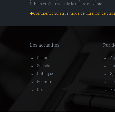
le bien en état avant de le mettre en vente.
Comment choisir le mode de filtration de pisci
Les actualités
Par 
→
Culture
→
Agr
→
Société
→
Ind
→
Politique
→
Sp
→
Economie
→
Lo
→
Droit
→
En