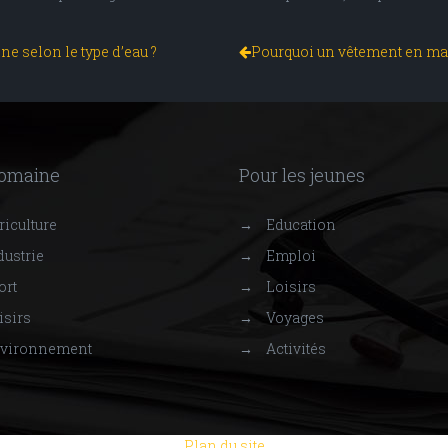
ne selon le type d’eau ?
Pourquoi un vêtement en mail
domaine
Pour les jeunes
iculture
→
Education
ustrie
→
Emploi
ort
→
Loisirs
isirs
→
Voyages
vironnement
→
Activités
Plan du site