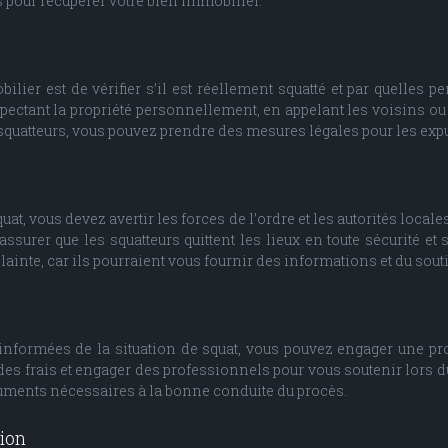
s pour récupérer votre bien immobilier.
lier est de vérifier s’il est réellement squatté et par quelles p
spectant la propriété personnellement, en appelant les voisins ou 
squatteurs, vous pouvez prendre des mesures légales pour les expu
uat, vous devez avertir les forces de l’ordre et les autorités locales
rer que les squatteurs quittent les lieux en toute sécurité et s
ainte, car ils pourraient vous fournir des informations et du soutie
 informées de la situation de squat, vous pouvez engager une pr
 des frais et engager des professionnels pour vous soutenir lors 
uments nécessaires à la bonne conduite du procès.
sion