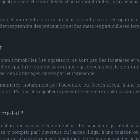
squat puissent être complexes et peu encombrantes, le processus 
oi et comment se forme un squat et quelles sont les options et
devrez prendre des précautions et des mesures particulières lors d
t
n bien immobilier. Les squatteurs ne sont pas des locataires et
dérés par la loi comme des « intrus » qui envahissent le bien im
auser des dommages causés par leur présence.
manières, notamment par l’ouverture ou l’accès illégal à une p
ssion. Parfois, les squatteurs peuvent même être soutenus par des 
me-t-il ?
, est un lieu occupé illégalement par des squatteurs qui n’ont pas 
s, y compris par l’ouverture ou l’accès illégal à une maison ou
mission. Les squats peuvent également être soutenus par des acti