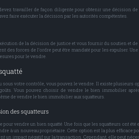
evez travailler de façon diligente pour obtenir une décision de 
vez faire exécuter la décision par les autorités compétentes.
écution de la décision de justice et vous fournir du soutien et de 
agent des forces de l’ordre peut être mandaté pour les expulser. U
esures pour le vendre.
squatté
 sous votre contrôle, vous pouvez le vendre. Il existe plusieurs op
 goûts. Vous pouvez choisir de vendre le bien immobilier après
 même de vendre le bien immobilier aux squatteurs.
sion des squatteurs
sûre pour vendre un bien squatté. Une fois que les squatteurs ont é
ndre à un nouveau propriétaire. Cette option est la plus efficace 
ent un impact négatif sur la transaction. Cependant, elle peut néce