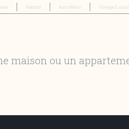
ness
Habitat
Auto/Moto
Voyage/Loisir
 maison ou un appartemen