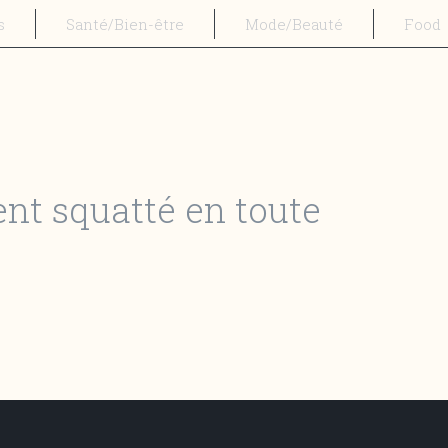
s
Santé/Bien-être
Mode/Beauté
Food
t squatté en toute