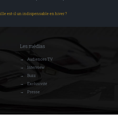
le est-il un indispensable en hiver ?
Les médias
→
Audiences TV
→
Interview
→
Buzz
→
Exclusivité
→
Presse