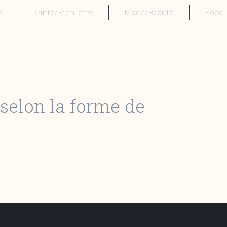
s
Santé/Bien-être
Mode/Beauté
Food
selon la forme de