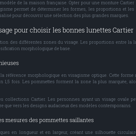
modèle de la maison française. Opter pour une monture Cartier
isagisme permet de déterminer les formes, les proportions et le
alisé pour découvrir une sélection des plus grandes marques.
age pour choisir les bonnes lunettes Cartier
ion des différentes zones du visage. Les proportions entre la lar
ssification morphologique de base.
nieuses
a référence morphologique en visagisme optique. Cette forme a 
on 1,5 fois. Les pommettes forment la zone la plus marquée, alo
s collections Cartier. Les personnes ayant un visage ovale p
hère que vers les designs audacieux des modèles contemporains.
 les mesures des pommettes saillantes
ques en longueur et en largeur, créant une silhouette circulai