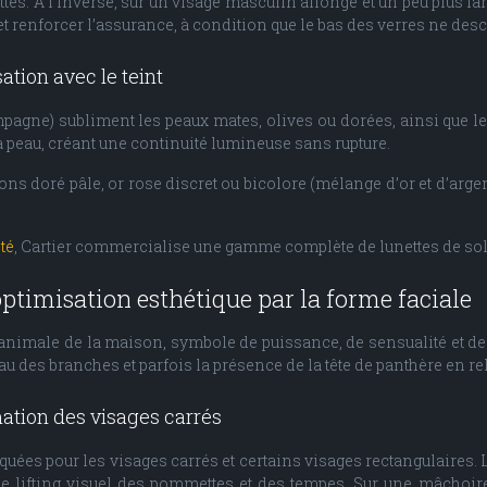
es. À l’inverse, sur un visage masculin allongé et un peu plus larg
 renforcer l’assurance, à condition que le bas des verres ne desce
ation avec le teint
gne) subliment les peaux mates, olives ou dorées, ainsi que les
peau, créant une continuité lumineuse sans rupture.
ions doré pâle, or rose discret ou bicolore (mélange d’or et d’arge
été
, Cartier commercialise une gamme complète de lunettes de solei
’optimisation esthétique par la forme faciale
 animale de la maison, symbole de puissance, de sensualité et de
au des branches et parfois la présence de la tête de panthère en rel
mation des visages carrés
quées pour les visages carrés et certains visages rectangulaires. L
fet de lifting visuel des pommettes et des tempes. Sur une mâch