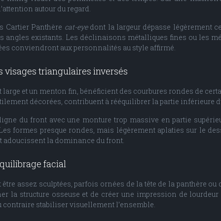
’attention autour du regard.
es Cartier Panthère
cat-eye
dont la largeur dépasse légèrement ce
s angles existants. Les déclinaisons métalliques fines ou les m
ées conviendront aux personnalités au style affirmé.
 visages triangulaires inversés
t large et un menton fin, bénéficient des courbures rondes de ce
lement décorées, contribuent à rééquilibrer la partie inférieure d
a ligne du front avec une monture trop massive en partie supérie
 Les formes presque rondes, mais légèrement aplaties sur le de
et adoucissent la dominance du front.
quilibrage facial
re assez sculptées, parfois ornées de la tête de la panthère ou de
 la structure osseuse et de créer une impression de lourdeur lat
 contraire stabiliser visuellement l’ensemble.