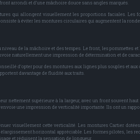
front arrondi et d’une mâchoire douce sans angles marqués.
ures qui allongent visuellement les proportions faciales. Les f
consiste à éviter les montures circulaires qui augmentent la ronde
u niveau de la mâchoire et des tempes. Le front, les pommettes e
renvoie naturellement une impression de détermination et de caract
conseillé d’opter pour des montures aux lignes plus souples et au
portent davantage de fluidité aux traits.
eur nettement supérieure à la largeur, avec un front souvent hau
renvoie une impression de verticalité importante. Ils ont un rappo
ténuer visuellement cette verticalité. Les montures Cartier dotée
n élargissement horizontal appréciable. Les formes pilotes, les 
isage et réduisent la sensation de longueur.