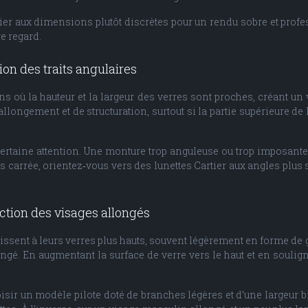
er aux dimensions plutôt discrètes pour un rendu sobre et profes
re regard.
on des traits angulaires
 où la hauteur et la largeur des verres sont proches, créant un v
allongement et de structuration, surtout si la partie supérieure d
ertaine attention. Une monture trop anguleuse ou trop imposante
 carrée, orientez‑vous vers des lunettes Cartier aux angles plus s
ection des visages allongés
issent à leurs verres plus hauts, souvent légèrement en forme de g
longé. En augmentant la surface de verre vers le haut et en soulig
choisir un modèle pilote doté de branches légères et d’une largeur 