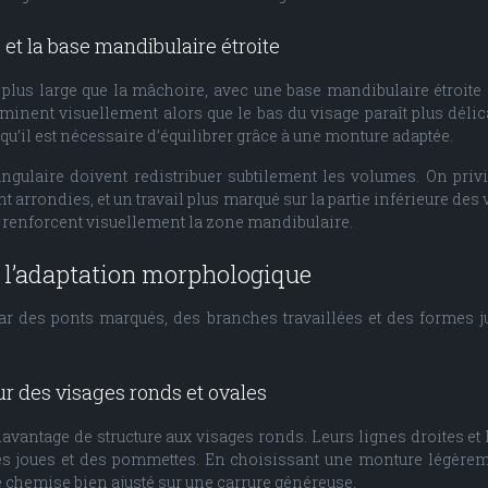
 et la base mandibulaire étroite
t plus large que la mâchoire, avec une base mandibulaire étroite
ominent visuellement alors que le bas du visage paraît plus délic
, qu’il est nécessaire d’équilibrer grâce à une monture adaptée.
angulaire doivent redistribuer subtilement les volumes. On priv
 arrondies, et un travail plus marqué sur la partie inférieure de
 et renforcent visuellement la zone mandibulaire.
et l’adaptation morphologique
ar des ponts marqués, des branches travaillées et des formes j
r des visages ronds et ovales
vantage de structure aux visages ronds. Leurs lignes droites et
s joues et des pommettes. En choisissant une monture légèremen
 chemise bien ajusté sur une carrure généreuse.