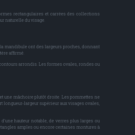
ormes rectangulaires et carrées des collections
ur naturelle du visage.
t la mandibule ont des largeurs proches, donnant
ère affirmé.
x contours arrondis. Les formes ovales, rondes ou
t et une mâchoire plutôt droite. Les pommettes ne
rt longueur‑largeur supérieur aux visages ovales,
s d’une hauteur notable, de verres plus larges ou
rectangles amples ou encore certaines montures à