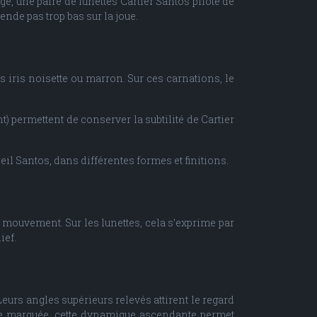
e, une paire de lunettes Cartier Santos pilote de
nde pas trop bas sur la joue.
 iris noisette ou marron. Sur ces carnations, le
nt) permettent de conserver la subtilité de Cartier
l Santos, dans différentes formes et finitions.
 mouvement. Sur les lunettes, cela s’exprime par
ief.
eurs angles supérieurs relevés attirent le regard
oire marquée, cette dynamique ascendante permet