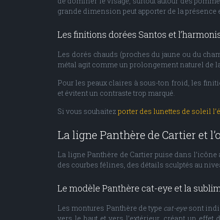
de dominer le visage, surtout autour des pommett
grande dimension peut apporter de la présence et
Les finitions dorées Santos et l’harmonis
Les dorés chauds (proches du jaune ou du champa
métal agit comme un prolongement naturel de la 
Pour les peaux claires à sous-ton froid, les finit
et évitent un contraste trop marqué.
Si vous souhaitez
porter des lunettes de soleil l’
La ligne Panthère de Cartier et l
La ligne Panthère de Cartier puise dans l’icône
des courbes félines, des détails sculptés au nive
Le modèle Panthère cat-eye et la subli
Les montures Panthère de type
cat-eye
sont indi
vers le haut et vers l’extérieur, créant un ef