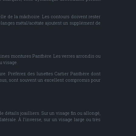
lle de la mâchoire. Les contours doivent rester
élanges métal/acétate ajoutent un supplément de
rtaines montures Panthère. Les verres arrondis ou
u visage.
ure. Préférez des lunettes Cartier Panthère dont
ssus, sont souvent un excellent compromis pour
 détails joailliers. Sur un visage fin ou allongé,
érale. À l’inverse, sur un visage large ou très