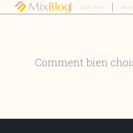
High-Tech
Busi
Comment bien chois