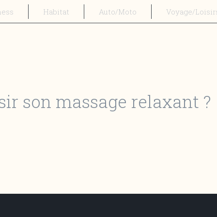
ness
Habitat
Auto/Moto
Voyage/Loisir
ir son massage relaxant ?