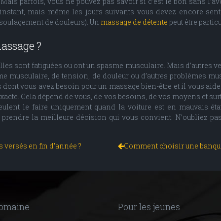
 Mais parfois, vous ne pouvez pas savoir si c’est le bon sans l’a
instant, mais même les jours suivants vous devez encore senti
 soulagement de douleurs). Un
massage de détente
peut être parti
massage ?
s sont fatiguées ou ont un spasme musculaire. Mais d’autres veulen
e musculaire, de tension, de douleur ou d’autres problèmes mus
 dont vous avez besoin pour un massage bien-être et il vous aider
e exacte. Cela dépend de vous, de vos besoins, de vos moyens et sur
eulent le faire uniquement quand la voiture est en mauvais éta
de prendre la meilleure décision qui vous convient. N’oubliez 
s versés en fin d’année ?
Comment choisir une banque 
domaine
Pour les jeunes