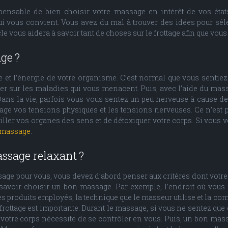
pensable de bien choisir votre massage en intérêt de vos éta
vous convient. Vous avez du mal à trouver des idées pour séle
cle vous aidera à savoir tant de choses sur le frottage afin que vou
ge ?
ce et l’énergie de votre organisme. C’est normal que vous senti
er sur les maladies qui vous menacent. Puis, avec l’aide du mas
Dans la vie, parfois vous vous sentez un peu nerveuse à cause de
ulage vos tensions physiques et les tensions nerveuses. Ce n’est p
iller vos organes des sens et de détoxiquer votre corps. Si vous v
u massage
.
ssage relaxant ?
age pour vous, vous devez d’abord penser aux critères dont votre
 savoir choisir un bon massage. Par exemple, l’endroit où vous
les produits employés, la technique que le masseur utilise et la
ottage est importante. Durant le massage, si vous ne sentez que de 
e votre corps nécessite de se contrôler en vous. Puis, un bon mas