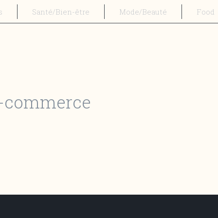
s
Santé/Bien-être
Mode/Beauté
Food
 e-commerce